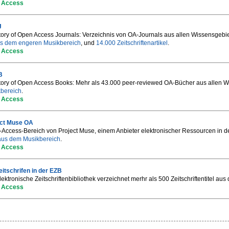
 Access
J
tory of Open Access Journals: Verzeichnis von OA-Journals aus allen Wissensgebiet
s dem engeren Musikbereich
, und
14.000 Zeitschriftenartikel
.
 Access
B
tory of Open Access Books: Mehr als 43.000 peer-reviewed OA-Bücher aus allen W
bereich
.
 Access
ect Muse OA
Access-Bereich von Project Muse, einem Anbieter elektronischer Ressourcen in de
 aus dem Musikbereich
.
 Access
itschrifen in der EZB
lektronische Zeitschriftenbibliothek verzeichnet merhr als 500 Zeitschriftentitel 
 Access