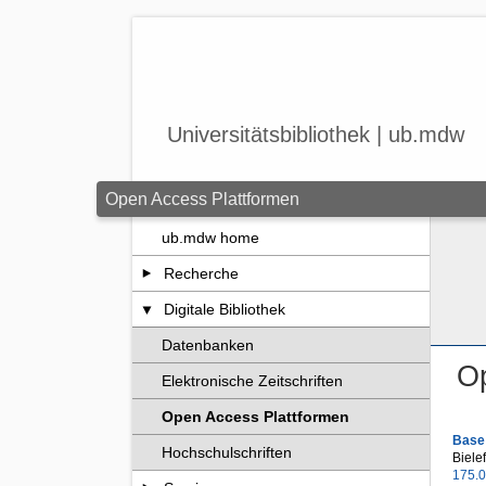
Zum Seiteninhalt springen
Universitätsbibliothek | ub.mdw
Open Access Plattformen
ub.mdw home
Recherche
Digitale Bibliothek
Datenbanken
Op
Elektronische Zeitschriften
Open Access Plattformen
Base
Hochschulschriften
Biele
175.0