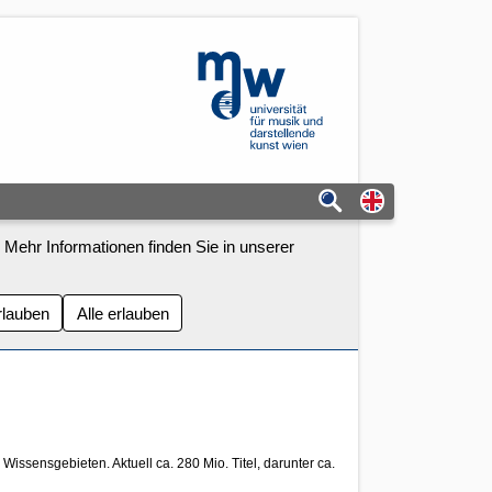
mdw - Homepage
Switch to eng
 Mehr Informationen finden Sie in unserer
rlauben
Alle erlauben
Wissensgebieten. Aktuell ca. 280 Mio. Titel, darunter ca.