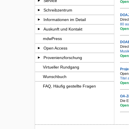
Service
Open
Schreibzentrum
DOA
Informationen im Detail
Direc
80 au
Open
Auskunft und Kontakt
mdwPress
DOA
Direc
Open Access
Musik
Open
Provenienzforschung
Virtueller Rundgang
Proj
Open-
Wunschbuch
Titel
Open
FAQ, Häufig gestellte Fragen
OA-Ze
Die E
Open