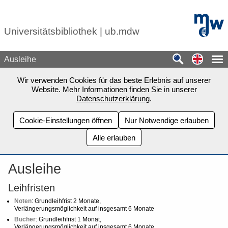
Zum Seiteninhalt springen
mdw - H
Universitätsbibliothek | ub.mdw
Switch
Ausleihe
Wir verwenden Cookies für das beste Erlebnis auf unserer
Website. Mehr Informationen finden Sie in unserer
Datenschutzerklärung
.
Cookie-Einstellungen öffnen
Nur Notwendige erlauben
Alle erlauben
Ausleihe
Leihfristen
Noten
: Grundleihfrist 2 Monate,
Verlängerungsmöglichkeit auf insgesamt 6 Monate
Bücher
: Grundleihfrist 1 Monat,
Verlängerungsmöglichkeit auf insgesamt 6 Monate